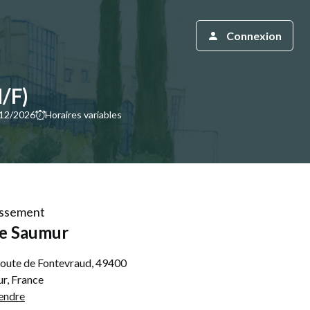
Connexion
/F)
/12/2026
Horaires variables
lissement
e Saumur
oute de Fontevraud, 49400
r, France
endre