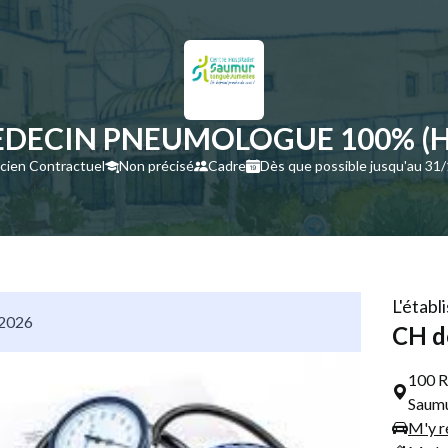
DECIN PNEUMOLOGUE 100% (H
ticien Contractuel
Non précisé
Cadre
Dès que possible jusqu'au 31
L'étab
/2026
CH d
100 R
Saumu
M'y r