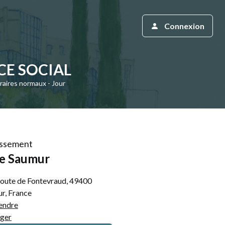
Connexion
CE SOCIAL
raires normaux - Jour
lissement
e Saumur
oute de Fontevraud, 49400
r, France
endre
ger