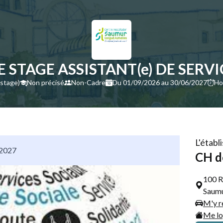
E STAGE ASSISTANT(e) DE SERVI
 stage)
Non précisé
Non-Cadre
Du 01/09/2026 au 30/06/2027
Ho
L'étab
/2027
CH d
100 R
Saumu
M'y r
Me lo